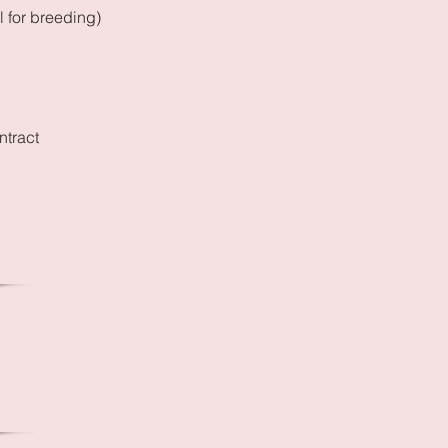
l for breeding)
ntract