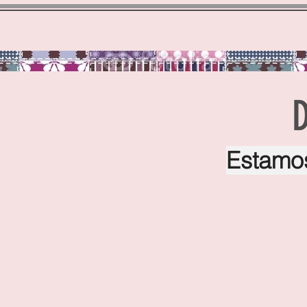
Home
Quem somos / About Us
Sobre a R
D
Estamos