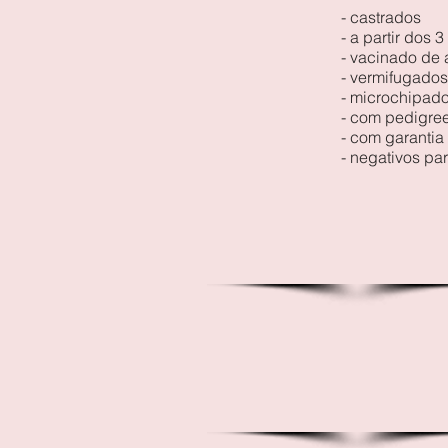
- castrados
- a partir dos
- vacinado de
- vermifugados
- microchipad
- com pedigree
- com garantia
- negativos pa