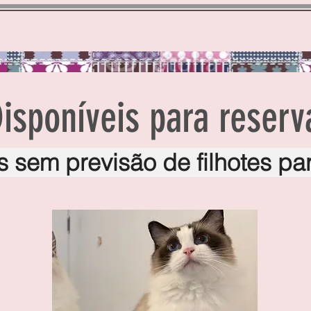
aça
Nossos Ragdolls / Our Ragdolls
Filhotes / Kittens
isponíveis para reserv
 sem previsão de filhotes pa