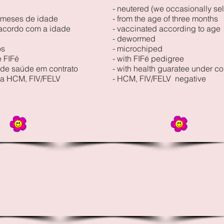
- neutered (we occasionally sel
 3 meses de idade
- from the age of three months
 acordo com a idade
- vaccinated according to age
- dewormed
os
- microchiped
 FIFé
- with FIFé pedigree
 de saúde em contrato
- with health guaratee under co
ra HCM, FIV/FELV
- HCM, FIV/FELV negative
Ninhadas anteriores / Previous Litters